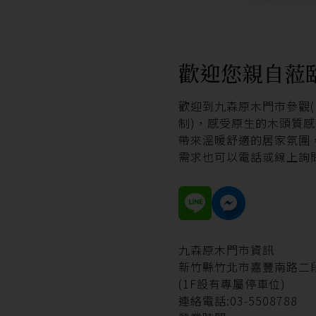
歡迎您親自蒞
歡迎到九森原木門市參觀
制)，感受原生的木頭質
帶來溫暖舒適的居家氛圍
需求也可以電話或線上詢
九森原木門市資訊
新竹縣竹北市嘉豐南路二段
(1F設有專屬停車位)
連絡電話:03-5508788