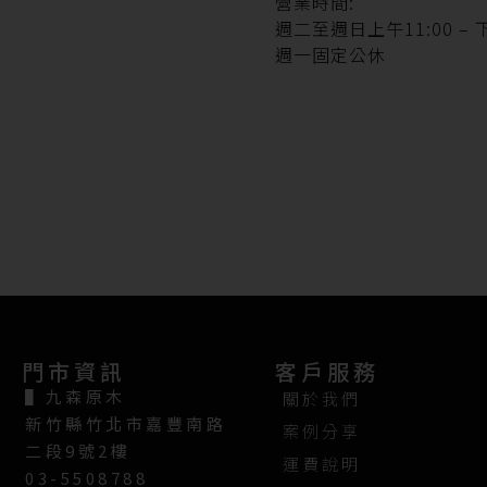
營業時間:
週二至週日上午11:00 – 下
週一固定公休
門市資訊
客戶服務
▌
九森原木
關於我們
新竹縣竹北市嘉豐南路
案例分享
二段9號2樓
運費說明
03-5508788