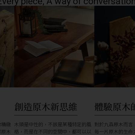
Every piece, A way of conversation
創造原木新思維
體驗原木
竹精緻
木頭是中性的，不該是某種特定的風
對於九森原木而言
業原木
格，而是在不同的空間中，都可以以
每一片原木的生命