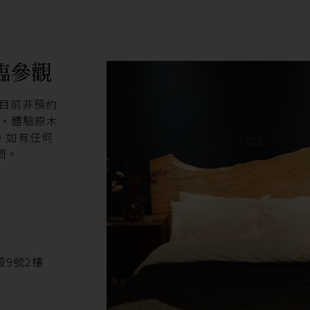
臨參觀
(目前非預約
感，體驗原木
，如有任何
問。
9號2樓