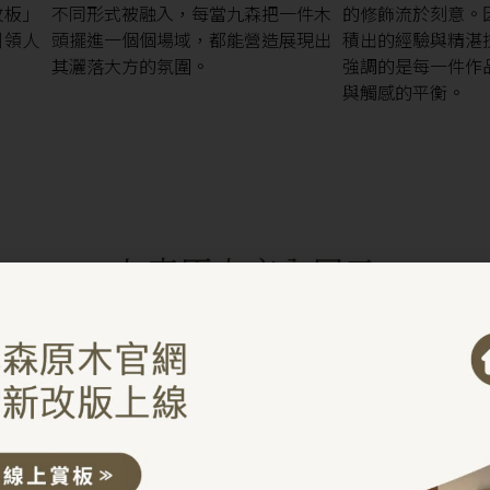
枚板」
不同形式被融入，每當九森把一件木
的修飾流於刻意。
引領人
頭擺進一個個場域，都能營造展現出
積出的經驗與精湛
其灑落大方的氛圍。
強調的是每一件作
與觸感的平衡。
九森原木店內展示